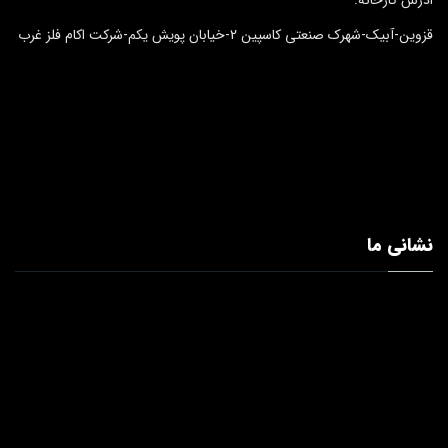
قزوین-آبیک-شهرک صنعتی کاسپین 2-خیابان پویش یکم-شرکت اکام فلز غرب
نشانی ما