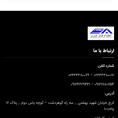
ارتباط با ما
شماره تلفن:
۰۲۶۳۴۴۸۰۰۷۱ – ۰۲۶۳۴۴۸۰۰۷۹
09121780754 – 09124629441
آدرس:
کرج خیابان شهید بهشتی _ سه راه گوهردشت – کوچه یاس دوم _ پلاک ۱۲
واحد۱۰
ادرس کارخانه: