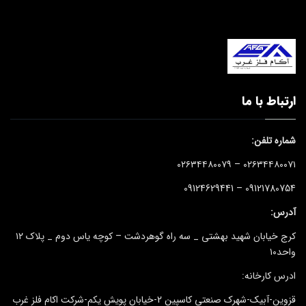
ارتباط با ما
شماره تلفن:
۰۲۶۳۴۴۸۰۰۷۱ – ۰۲۶۳۴۴۸۰۰۷۹
09121780754 – 09124629441
آدرس:
کرج خیابان شهید بهشتی _ سه راه گوهردشت – کوچه یاس دوم _ پلاک ۱۲
واحد۱۰
ادرس کارخانه:
قزوین-آبیک-شهرک صنعتی کاسپین 2-خیابان پویش یکم-شرکت اکام فلز غرب