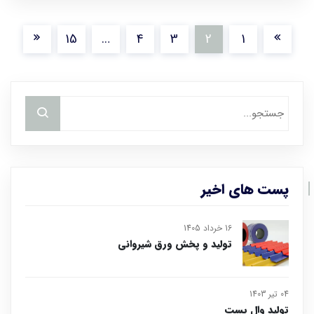
15
…
4
3
2
1
پست های اخیر
16 خرداد 1405
تولید و پخش ورق شیروانی
04 تیر 1403
تولید وال پست