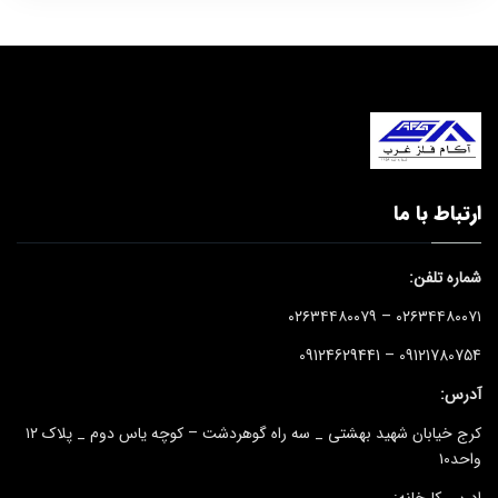
ارتباط با ما
شماره تلفن:
۰۲۶۳۴۴۸۰۰۷۱ – ۰۲۶۳۴۴۸۰۰۷۹
09121780754 – 09124629441
آدرس:
کرج خیابان شهید بهشتی _ سه راه گوهردشت – کوچه یاس دوم _ پلاک ۱۲
واحد۱۰
ادرس کارخانه: