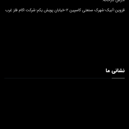
قزوین-آبیک-شهرک صنعتی کاسپین 2-خیابان پویش یکم-شرکت اکام فلز غرب
نشانی ما